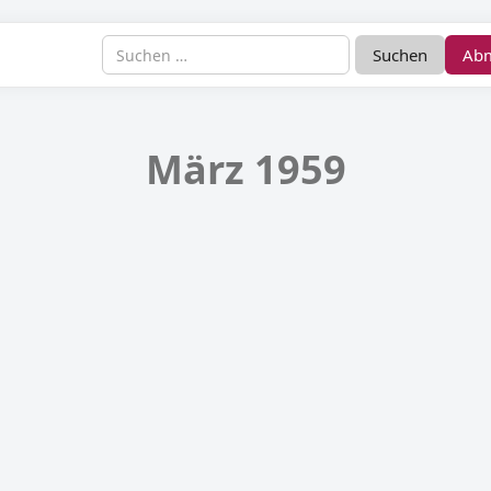
Ab
März 1959
itorial